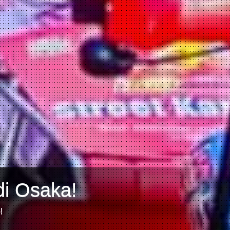
di Osaka!
!