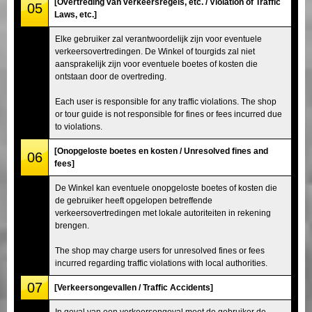
[Overtreding van verkeersregels, etc. / Violation of Traffic
05
Laws, etc.]
Elke gebruiker zal verantwoordelijk zijn voor eventuele
verkeersovertredingen. De Winkel of tourgids zal niet
aansprakelijk zijn voor eventuele boetes of kosten die
ontstaan door de overtreding.
Each user is responsible for any traffic violations. The shop
or tour guide is not responsible for fines or fees incurred due
to violations.
[Onopgeloste boetes en kosten / Unresolved fines and
06
fees]
De Winkel kan eventuele onopgeloste boetes of kosten die
de gebruiker heeft opgelopen betreffende
verkeersovertredingen met lokale autoriteiten in rekening
brengen.
The shop may charge users for unresolved fines or fees
incurred regarding traffic violations with local authorities.
07
[Verkeersongevallen / Traffic Accidents]
In geval van een verkeersongeval moet de gebruiker de