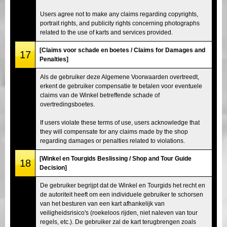
Users agree not to make any claims regarding copyrights,
portrait rights, and publicity rights concerning photographs
related to the use of karts and services provided.
[Claims voor schade en boetes / Claims for Damages and
17
Penalties]
Als de gebruiker deze Algemene Voorwaarden overtreedt,
erkent de gebruiker compensatie te betalen voor eventuele
claims van de Winkel betreffende schade of
overtredingsboetes.
If users violate these terms of use, users acknowledge that
they will compensate for any claims made by the shop
regarding damages or penalties related to violations.
[Winkel en Tourgids Beslissing / Shop and Tour Guide
18
Decision]
De gebruiker begrijpt dat de Winkel en Tourgids het recht en
de autoriteit heeft om een individuele gebruiker te schorsen
van het besturen van een kart afhankelijk van
veiligheidsrisico's (roekeloos rijden, niet naleven van tour
regels, etc.). De gebruiker zal de kart terugbrengen zoals