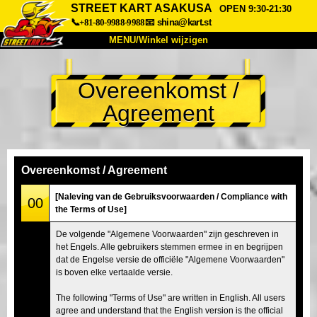
STREET KART ASAKUSA
OPEN 9:30-21:30
📞+81-80-9988-9988
📧
shina@kart.st
MENU/Winkel wijzigen
TOP
Overeenkomst /
Over
Specificaties
Prijzen
Agreement
Toegang
Ervaringen
FAQ
Bedrijf
Boekingen
Winkel wijzigen
Overeenkomst / Agreement
Tokyo Shinagawa
Tokyo Akihabara#1
[Naleving van de Gebruiksvoorwaarden / Compliance with
00
the Terms of Use]
Tokyo Akihabara#2
Tokyo Shibuya
De volgende "Algemene Voorwaarden" zijn geschreven in
Tokyo Shibuya Annex
Tokyo Bay
het Engels. Alle gebruikers stemmen ermee in en begrijpen
dat de Engelse versie de officiële "Algemene Voorwaarden"
Tokyo Asakusa
Osaka
is boven elke vertaalde versie.
Okinawa
The following "Terms of Use" are written in English. All users
agree and understand that the English version is the official