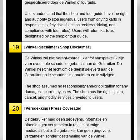
gespecificeerd door de Winkel of tourgids.
Users understand that the shop and tour guide have the right
and authority to stop individual users from driving karts in
response to safety risks (such as reckless driving, non-
compliance with tour rules). Users will return karts as
designated by the shop or tour guide.
19
[Winkel disclaimer / Shop Disclaimer]
De Winkel zal niet verantwoordelijk en/of aansprakelijk zijn
voor eventuele schade toegebracht aan de Gebruiker. De
Winkel heeft het recht om de dienst geleverd aan de
Gebruiker op te schorten, te annuleren en te wijzigen.
The shop assumes no responsibility and/or obligation for any
damages incurred by users. The shop has the right to stop,
cancel, and modify services provided to users.
20
[Persdekking / Press Coverage]
De gebruiker mag geen gegevens, informatie en
afbeeldingen verzamelen in relatie tot enige
mediadistributie. De gebruiker kan geen gegevens
verzamelen zonder toestemming van de Winkel.