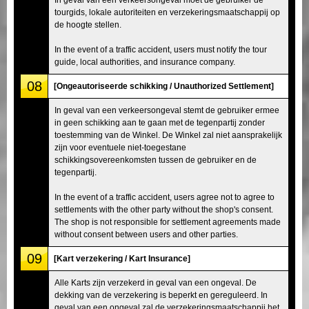
tourgids, lokale autoriteiten en verzekeringsmaatschappij op
de hoogte stellen.
In the event of a traffic accident, users must notify the tour
guide, local authorities, and insurance company.
08
[Ongeautoriseerde schikking / Unauthorized Settlement]
In geval van een verkeersongeval stemt de gebruiker ermee
in geen schikking aan te gaan met de tegenpartij zonder
toestemming van de Winkel. De Winkel zal niet aansprakelijk
zijn voor eventuele niet-toegestane
schikkingsovereenkomsten tussen de gebruiker en de
tegenpartij.
In the event of a traffic accident, users agree not to agree to
settlements with the other party without the shop's consent.
The shop is not responsible for settlement agreements made
without consent between users and other parties.
09
[Kart verzekering / Kart Insurance]
Alle Karts zijn verzekerd in geval van een ongeval. De
dekking van de verzekering is beperkt en gereguleerd. In
geval van een ongeval zal de verzekeringsmaatschappij het