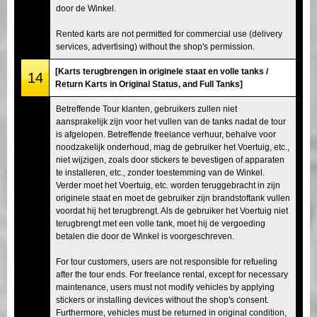
door de Winkel.
Rented karts are not permitted for commercial use (delivery
services, advertising) without the shop's permission.
[Karts terugbrengen in originele staat en volle tanks /
14
Return Karts in Original Status, and Full Tanks]
Betreffende Tour klanten, gebruikers zullen niet
aansprakelijk zijn voor het vullen van de tanks nadat de tour
is afgelopen. Betreffende freelance verhuur, behalve voor
noodzakelijk onderhoud, mag de gebruiker het Voertuig, etc.,
niet wijzigen, zoals door stickers te bevestigen of apparaten
te installeren, etc., zonder toestemming van de Winkel.
Verder moet het Voertuig, etc. worden teruggebracht in zijn
originele staat en moet de gebruiker zijn brandstoftank vullen
voordat hij het terugbrengt. Als de gebruiker het Voertuig niet
terugbrengt met een volle tank, moet hij de vergoeding
betalen die door de Winkel is voorgeschreven.
For tour customers, users are not responsible for refueling
after the tour ends. For freelance rental, except for necessary
maintenance, users must not modify vehicles by applying
stickers or installing devices without the shop's consent.
Furthermore, vehicles must be returned in original condition,