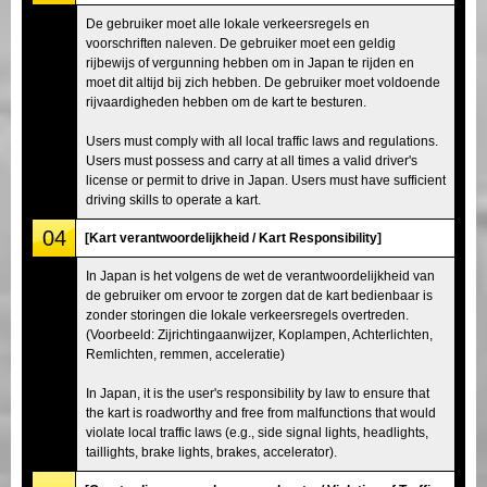
De gebruiker moet alle lokale verkeersregels en
voorschriften naleven. De gebruiker moet een geldig
rijbewijs of vergunning hebben om in Japan te rijden en
moet dit altijd bij zich hebben. De gebruiker moet voldoende
rijvaardigheden hebben om de kart te besturen.
Users must comply with all local traffic laws and regulations.
Users must possess and carry at all times a valid driver's
license or permit to drive in Japan. Users must have sufficient
driving skills to operate a kart.
04
[Kart verantwoordelijkheid / Kart Responsibility]
In Japan is het volgens de wet de verantwoordelijkheid van
de gebruiker om ervoor te zorgen dat de kart bedienbaar is
zonder storingen die lokale verkeersregels overtreden.
(Voorbeeld: Zijrichtingaanwijzer, Koplampen, Achterlichten,
Remlichten, remmen, acceleratie)
In Japan, it is the user's responsibility by law to ensure that
the kart is roadworthy and free from malfunctions that would
violate local traffic laws (e.g., side signal lights, headlights,
taillights, brake lights, brakes, accelerator).