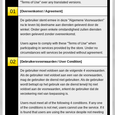
"Terms of Use" over any translated versions.
01
[Overeenkomst / Agreement]
De gebruiker stemt ermee in deze "Algemene Voorwaarden"
na te leven bij deelname aan diensten geleverd door de
winkel. Onder geen enkele omstandigheid zullen diensten
worden geleverd zonder overeenkomst.
Users agree to comply with these "Terms of Use" when
participating in services provided by the store. Under no
circumstances will services be provided without agreement.
02
[Gebruikersvoorwaarden / User Condition]
De gebruiker moet voldoen aan de volgende 4 voorwaarden.
Als de gebruiker niet voldoet aan een van de voorwaarden,
mag de gebruiker de dienst niet gebruiken. Als de gebruiker
wordt betrapt op het gebruik van de dienst terwijl hij niet
voldoet aan de voorwaarden, erkent de gebruiker dat de
verzekering niet van toepassing is.
Users must meet all of the following 4 conditions. If any one
of the conditions is not met, users cannot use the service. If it
is found that users are using the service despite not meeting