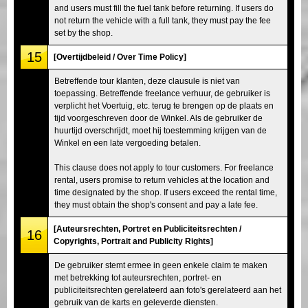
and users must fill the fuel tank before returning. If users do
not return the vehicle with a full tank, they must pay the fee
set by the shop.
15
[Overtijdbeleid / Over Time Policy]
Betreffende tour klanten, deze clausule is niet van
toepassing. Betreffende freelance verhuur, de gebruiker is
verplicht het Voertuig, etc. terug te brengen op de plaats en
tijd voorgeschreven door de Winkel. Als de gebruiker de
huurtijd overschrijdt, moet hij toestemming krijgen van de
Winkel en een late vergoeding betalen.
This clause does not apply to tour customers. For freelance
rental, users promise to return vehicles at the location and
time designated by the shop. If users exceed the rental time,
they must obtain the shop's consent and pay a late fee.
[Auteursrechten, Portret en Publiciteitsrechten /
16
Copyrights, Portrait and Publicity Rights]
De gebruiker stemt ermee in geen enkele claim te maken
met betrekking tot auteursrechten, portret- en
publiciteitsrechten gerelateerd aan foto's gerelateerd aan het
gebruik van de karts en geleverde diensten.