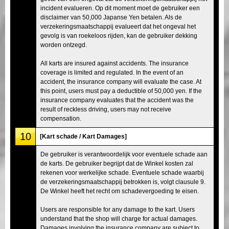
incident evalueren. Op dit moment moet de gebruiker een
disclaimer van 50,000 Japanse Yen betalen. Als de
verzekeringsmaatschappij evalueert dat het ongeval het
gevolg is van roekeloos rijden, kan de gebruiker dekking
worden ontzegd.
All karts are insured against accidents. The insurance
coverage is limited and regulated. In the event of an
accident, the insurance company will evaluate the case. At
this point, users must pay a deductible of 50,000 yen. If the
insurance company evaluates that the accident was the
result of reckless driving, users may not receive
compensation.
10
[Kart schade / Kart Damages]
De gebruiker is verantwoordelijk voor eventuele schade aan
de karts. De gebruiker begrijpt dat de Winkel kosten zal
rekenen voor werkelijke schade. Eventuele schade waarbij
de verzekeringsmaatschappij betrokken is, volgt clausule 9.
De Winkel heeft het recht om schadevergoeding te eisen.
Users are responsible for any damage to the kart. Users
understand that the shop will charge for actual damages.
Damages involving the insurance company are subject to