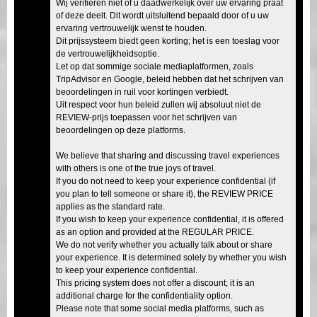
Wij verifiëren niet of u daadwerkelijk over uw ervaring praat
of deze deelt. Dit wordt uitsluitend bepaald door of u uw
ervaring vertrouwelijk wenst te houden.
Dit prijssysteem biedt geen korting; het is een toeslag voor
de vertrouwelijkheidsoptie.
Let op dat sommige sociale mediaplatformen, zoals
TripAdvisor en Google, beleid hebben dat het schrijven van
beoordelingen in ruil voor kortingen verbiedt.
Uit respect voor hun beleid zullen wij absoluut niet de
REVIEW-prijs toepassen voor het schrijven van
beoordelingen op deze platforms.
We believe that sharing and discussing travel experiences
with others is one of the true joys of travel.
If you do not need to keep your experience confidential (if
you plan to tell someone or share it), the REVIEW PRICE
applies as the standard rate.
If you wish to keep your experience confidential, it is offered
as an option and provided at the REGULAR PRICE.
We do not verify whether you actually talk about or share
your experience. It is determined solely by whether you wish
to keep your experience confidential.
This pricing system does not offer a discount; it is an
additional charge for the confidentiality option.
Please note that some social media platforms, such as