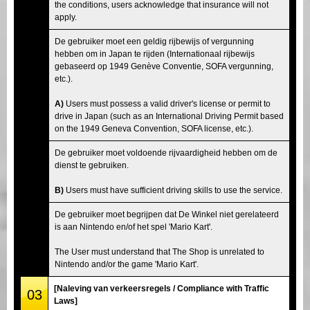
the conditions, users acknowledge that insurance will not
apply.
De gebruiker moet een geldig rijbewijs of vergunning
hebben om in Japan te rijden (Internationaal rijbewijs
gebaseerd op 1949 Genève Conventie, SOFA vergunning,
etc.).
A)
Users must possess a valid driver's license or permit to
drive in Japan (such as an International Driving Permit based
on the 1949 Geneva Convention, SOFA license, etc.).
De gebruiker moet voldoende rijvaardigheid hebben om de
dienst te gebruiken.
B)
Users must have sufficient driving skills to use the service.
De gebruiker moet begrijpen dat De Winkel niet gerelateerd
is aan Nintendo en/of het spel 'Mario Kart'.
The User must understand that The Shop is unrelated to
Nintendo and/or the game 'Mario Kart'.
[Naleving van verkeersregels / Compliance with Traffic
03
Laws]