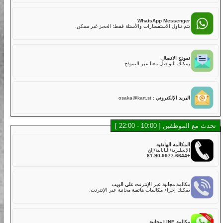
02
هل لديكم تأمين؟
نعم. تشمل خطتنا التأمينية القياسية مع تغطية أساسية في رسوم
LINE Mess
الجولة,
 أسرع للدردشة، الموظفون والشات بوت سيساعدونك.
ولكن عليك دفع الخصم إذا كانت هناك أضرار في الكارت بسبب
الاصطدام أو الخدوش أو القيادة الخشنة أو الحوادث. يتم تحصيل خصم
قدره 50,000 ين لكل مركبة مباشرة بعد الجولة.
WhatsApp Messe
خطة التأمين القياسية تغطي:
اول الاستفسارات والأسئلة فقط؛ الحجز غير ممكن.
・الإصابة الجسدية (بخلاف السائق): 800,000,000 ين
・الأضرار المادية (بخلاف السائق): 2,000,000 ين
・إصابة السائق: 5,000,000 ين
الاتصال
لذلك، نوصي بشدة لعملائنا الكرام اختيار خطة التأمين الكامل عند
التواصل معنا عبر النموذج
الحجز عبر الإنترنت أو في المتجر مقابل رسوم إضافية.
خطة التأمين الكامل تغطي:
・الإصابة الجسدية (بخلاف السائق): 800,000,000 ين
・الأضرار المادية (بخلاف السائق): 2,000,000 ين
 الإلكتروني
:
osaka@kart.st
・إصابة السائق: 5,000,000 ين
03
هل توجد كارتات يمكن أن تستوعب أكثر من راكب؟
10 - 22:00 ]
في الوقت الحالي، لا نقدم كارتات تدعم أكثر من راكب في نفس